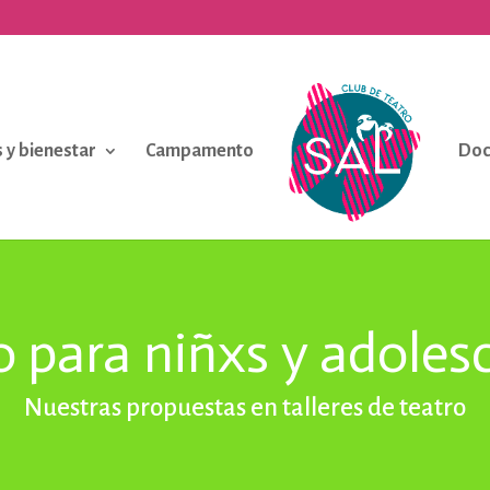
 y bienestar
Campamento
Doc
o para niñxs y adoles
Nuestras propuestas en talleres de teatro