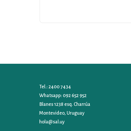
Tel.:
2400 7434
Whatsapp:
092 652 952
Blanes 1238 esq. Charrúa
Montevideo, Uruguay
hola@sal.uy