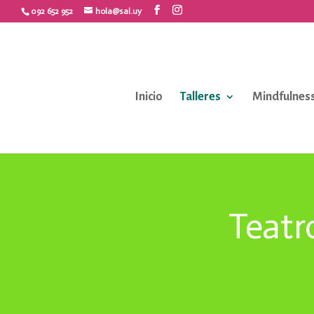
092 652 952
hola@sal.uy
Inicio
Talleres
Mindfulness
Teatr