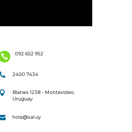
092 652 952


2400 7434

Blanes 1238 - Montevideo,
Uruguay

hola@sal.uy