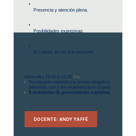
Presencia y atención plena.
Posibilidades expresivas.
El cuerpo, la voz y la emoción.
hrs
Miércoles 19:30 a 21:30 
No requiere experiencia previa (dirigido a 
personas con y sin experiencia en impro)
3 
instancias de presentación a público
. 
DOCENTE: ANDY YAFFÉ