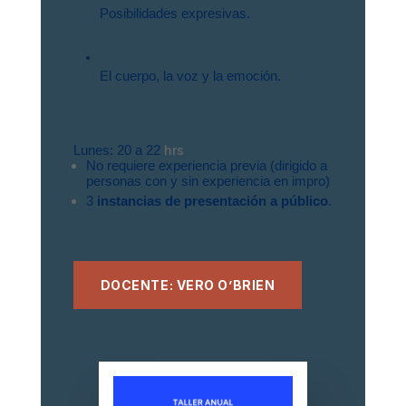
Posibilidades expresivas.
El cuerpo, la voz y la emoción.
hrs
Lunes: 20 a 22 
No requiere experiencia previa (dirigido a 
personas con y sin experiencia en impro)
3 
instancias de presentación a público
.
DOCENTE: VERO O’BRIEN